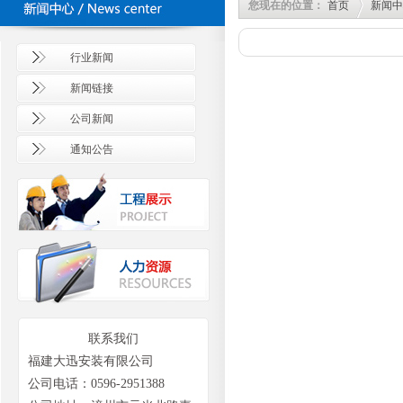
您现在的位置：
首页
新闻中
行业新闻
新闻链接
公司新闻
通知公告
联系我们
福建大迅安装有限公司
公司电话：0596-2951388