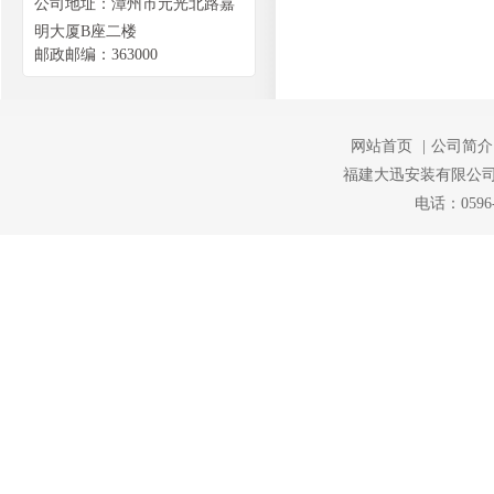
公司地址：漳州市元光北路嘉
明大厦B座二楼
邮政邮编：363000
网站首页
|
公司简介
福建大迅安装有限公司 闽
电话：059